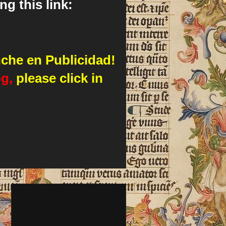
g this link:
nche en Publicidad!
og,
please click in