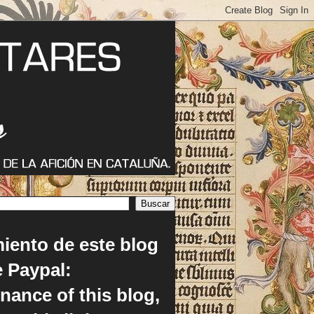
miento de este blog
e Paypal:
enance of this blog,