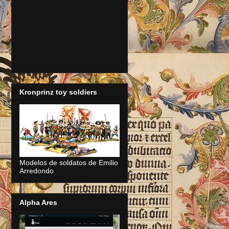
Kronprinz toy soldiers
Modelos de soldatos de Emilio
Arredondo
Alpha Ares