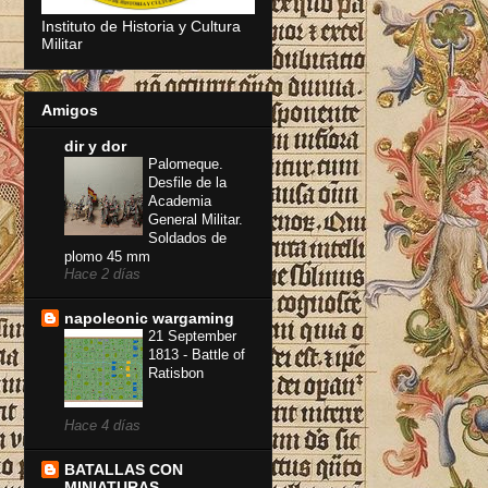
Instituto de Historia y Cultura
Militar
Amigos
dir y dor
Palomeque.
Desfile de la
Academia
General Militar.
Soldados de
plomo 45 mm
Hace 2 días
napoleonic wargaming
21 September
1813 - Battle of
Ratisbon
Hace 4 días
BATALLAS CON
MINIATURAS