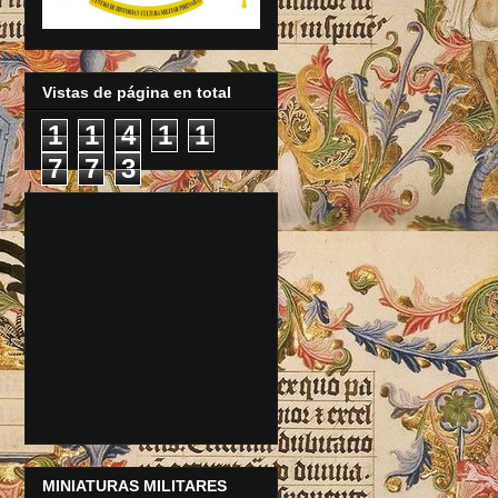
Vistas de página en total
1
1
4
1
1
7
7
3
MINIATURAS MILITARES