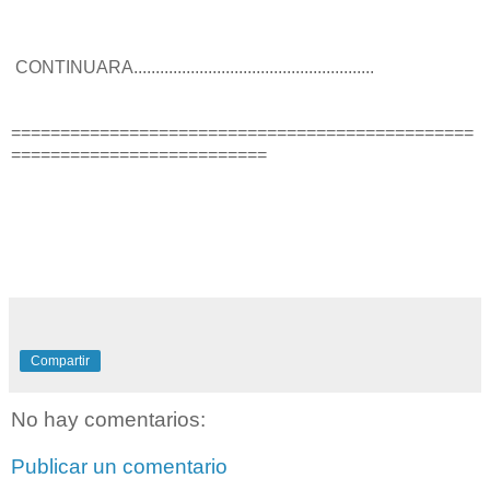
CONTINUARA.......................................................
===============================================
==========================
Compartir
No hay comentarios:
Publicar un comentario